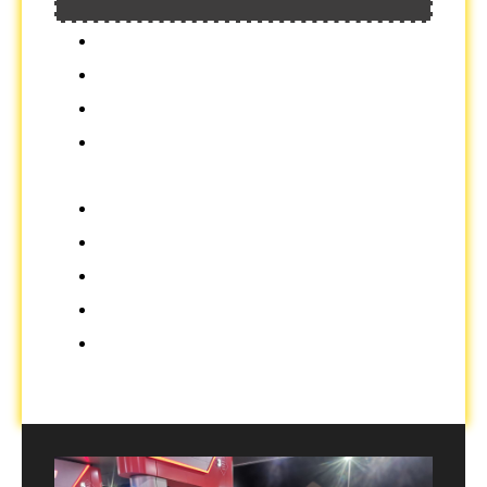
cijena od 1 do 3 dana 140 KM
cijena od 3 do 10 dana 120 KM
cijena od 10 do 30 dana 110 KM
mjesečni najam po dogovoru
broj vrata - 4/5
broj sjedišta - 5
klima - da
gorivo - benzin
transmisija - automatic