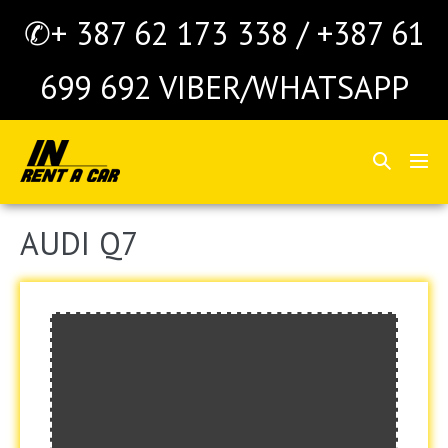
Skoči
✆+ 387 62 173 338 / +387 61
do
sadržaja
699 692 VIBER/WHATSAPP
Search
Me
Toggle
Tog
AUDI Q7