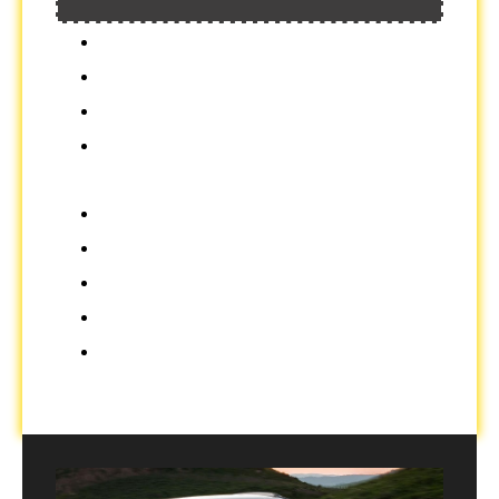
cijena od 1 do 3 dana 80 KM
cijena od 3 do 10 dana 70 KM
cijena od 10 do 30 dana 60 KM
mjesečni najam po dogovoru
broj vrata - 4/5
broj sjedišta - 7
klima - da
gorivo - dizel
transmisija - automatic