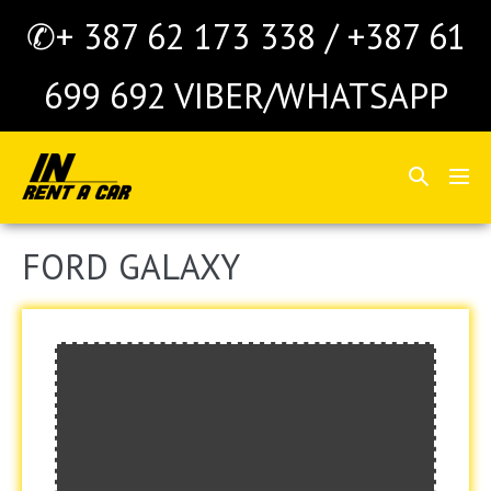
Skoči
✆+ 387 62 173 338 / +387 61
do
sadržaja
699 692 VIBER/WHATSAPP
Search
Me
Toggle
Tog
FORD GALAXY