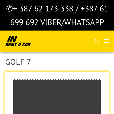
Skoči
✆+ 387 62 173 338 / +387 61
do
sadržaja
699 692 VIBER/WHATSAPP
Search
Me
Toggle
Tog
GOLF 7