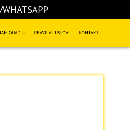
ER/WHATSAPP
JAM QUAD-a
PRAVILA I USLOVI
KONTAKT
na 120 KM
dana 100 KM
 dana 90 KM
O DOGOVORU