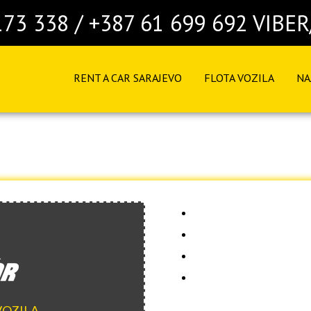
173 338 / +387 61 699 692 VIB
RENT A CAR SARAJEVO
FLOTA VOZILA
NA
cijena od 1 do 3 da
cijena od 3 do 10 
cijena od 10 do 30
MJESEČNI NAJAM P
VOZILA